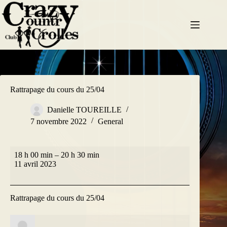
Passer
au
contenu
Rattrapage du cours du 25/04
Danielle TOUREILLE
7 novembre 2022
General
Rattrapage
18 h 00 min
–
20 h 30 min
du
11 avril 2023
cours
du
25/04
Rattrapage du cours du 25/04